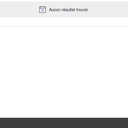
Aucun résultat trouvé.
N
o
t
i
c
e