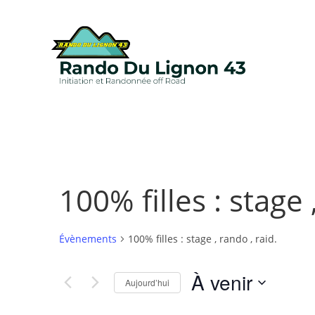
100% filles : stage 
Évènements
100% filles : stage , rando , raid.
À venir
Aujourd’hui
S