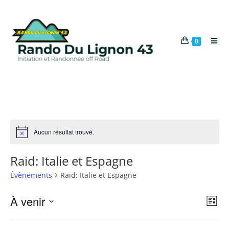
0
Aucun résultat trouvé.
N
o
t
Raid: Italie et Espagne
i
c
Évènements
Raid: Italie et Espagne
e
À venir
N
N
L
a
a
i
S
v
s
v
é