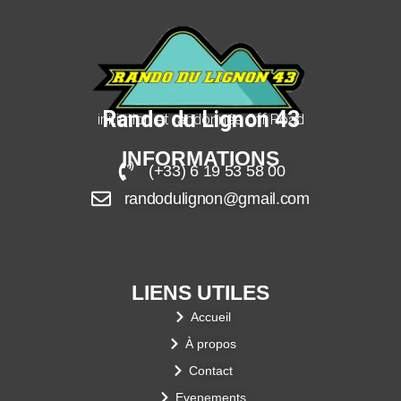
Rando du Lignon 43
initiation et randonnée Off Road
INFORMATIONS
(+33) 6 19 53 58 00
randodulignon@gmail.com
LIENS UTILES
Accueil
À propos
Contact
Evenements