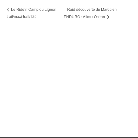
Raid découverte du Maroc en
Le Ride’n’Camp du Lignon
trail/maxi-trail/125
ENDURO : Atlas / Océan